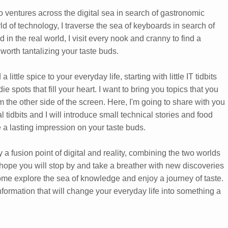
 ventures across the digital sea in search of gastronomic
rld of technology, I traverse the sea of keyboards in search of
 in the real world, I visit every nook and cranny to find a
 worth tantalizing your taste buds.
 little spice to your everyday life, starting with little IT tidbits
e spots that fill your heart. I want to bring you topics that you
m the other side of the screen. Here, I'm going to share with you
 tidbits and I will introduce small technical stories and food
e a lasting impression on your taste buds.
y a fusion point of digital and reality, combining the two worlds
 hope you will stop by and take a breather with new discoveries
ome explore the sea of knowledge and enjoy a journey of taste.
 information that will change your everyday life into something a