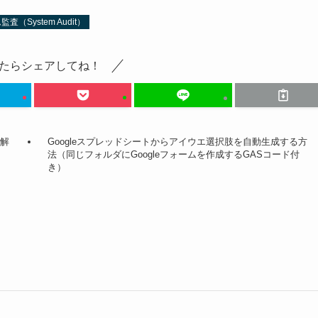
System Audit）
たらシェアしてね！
践解
Googleスプレッドシートからアイウエ選択肢を自動生成する方
法（同じフォルダにGoogleフォームを作成するGASコード付
き）