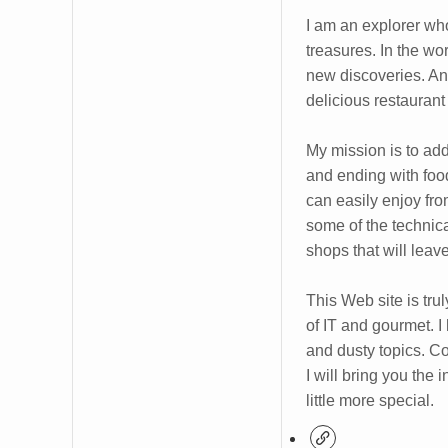
I am an explorer who
treasures. In the wo
new discoveries. And
delicious restaurant
My mission is to add a
and ending with foodi
can easily enjoy fro
some of the technical
shops that will leav
This Web site is trul
of IT and gourmet. I
and dusty topics. C
I will bring you the
little more special.