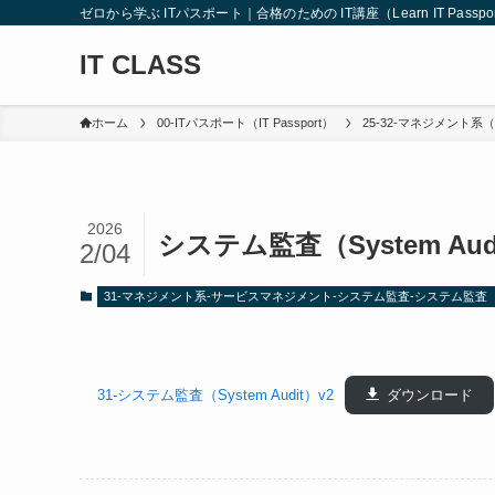
ゼロから学ぶ ITパスポート｜合格のための IT講座（Learn IT Passport from
IT CLASS
ホーム
00-ITパスポート（IT Passport）
25-32-マネジメント系（M
2026
システム監査（System Audit
2/04
31-マネジメント系-サービスマネジメント-システム監査-システム監査（Syst
31-システム監査（System Audit）v2
ダウンロード