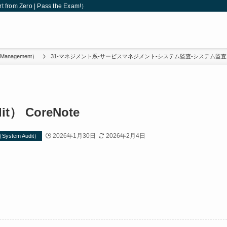
 Zero | Pass the Exam!）
anagement）
31-マネジメント系-サービスマネジメント-システム監査-システム監査（Sys
） CoreNote
2026年1月30日
2026年2月4日
em Audit）