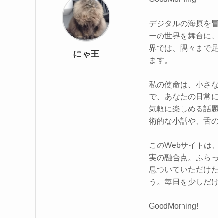
デジタルの海原を
ーの世界を舞台に
界では、隅々まで
にゃ王
ます。
私の使命は、小さな
で、あなたの日常
気軽に楽しめる話
術的な小話や、舌
このWebサイトは
実の融合点。ふら
息ついていただけ
う。毎日を少しだ
GoodMorning!