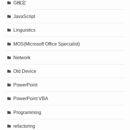
G検定
JavaScript
Linguistics
MOS(Microsoft Office Specialist)
Network
Old Device
PowerPoint
PowerPoint VBA
Programming
refactoring