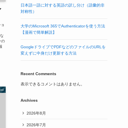
日本語一語に対する英語の訳し分け（語彙的非
マ
対称性）
ショ
大学のMicrosoft 365でAuthenticatorを使う方法
、
【漫画で簡単解説】
全な
ーの
報
GoogleドライブでPDFなどのファイルのURLを
変えずに中身だけ更新する方法
Recent Comments
表示できるコメントはありません。
ool
Archives
2026年8月
2026年7月