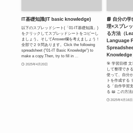
IT基礎知識(IT basic knowledge)
📘 自分の
理×スプレ
以下のスプレッドシート(「01-IT基礎知識」)
る方法（Learn
をクリックしてスプレッドシートをコピーし
ましょう。そしてAnswer欄を考えましょう！
Language P
全部で２９問あります。Click the following
Spreadsheet
spreadsheet ("01-IT Basic Knowledge") to
Knowledg
make a copy.Then, try to fill in ...
🎯 学習目標
2025年4月20日
して整理できる
使って、自分
トを作成する 
る「自作学習
る 📖 この方
2025年4月16日