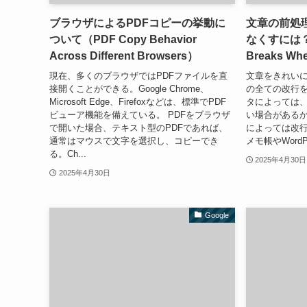
ブラウザによるPDFコピーの挙動に
文章の前処
ついて（PDF Copy Behavior
なくすには？（H
Across Different Browsers）
Breaks Whe
現在、多くのブラウザではPDFファイルを直
文章をきれい
接開くことができる。Google Chrome、
の全ての改行
Microsoft Edge、Firefoxなどは、標準でPDF
タによっては
ビューア機能を備えている。 PDFをブラウザ
い場合があるか
で開いた場合、テキスト型のPDFであれば、
によっては改
通常はマウスで文字を選択し、コピーでき
メモ帳やWord
る。Ch...
2025年4月30日
2025年4月30日
Google