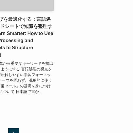
学びを最適化する：言語処
ッドシートで知識を整理す
 Smarter: How to Use
rocessing and
s to Structure
e）
 文章から重要なキーワードを抽出
ようにする 言語処理の視点を
が理解しやすい学習フォーマッ
テーマを問わず、汎用的に使え
支援ツール」の基礎を身につけ
法について 日本語で書か...