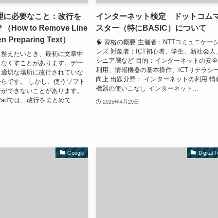
理に必要なこと：改行を
インターネット検定 ドットコム
ow to Remove Line
スター（特にBASIC）について
n Preparing Text）
🧠 資格の概要 主催者：​NTTコミュニケー
ンズ 対象者：​ICT初心者、学生、新社会人
に整えたいとき、最初に文章中
シニア層など 目的：​インターネットの安
をなくすことがあります。デー
利用、情報機器の基本操作、ICTリテラシ
、適切な場所に改行されていな
向上 出題分野： インターネットの利用 情
らです。 しかし、使うソフト
機器の使いこなし インターネット...
行ができないことがあります。
Padでは、改行をまとめて...
2025年4月29日
Google
Digital T