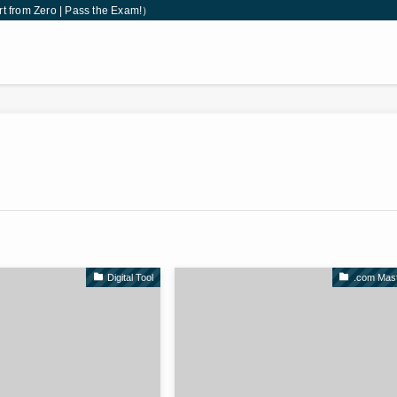
 Zero | Pass the Exam!）
Digital Tool
.com Mas