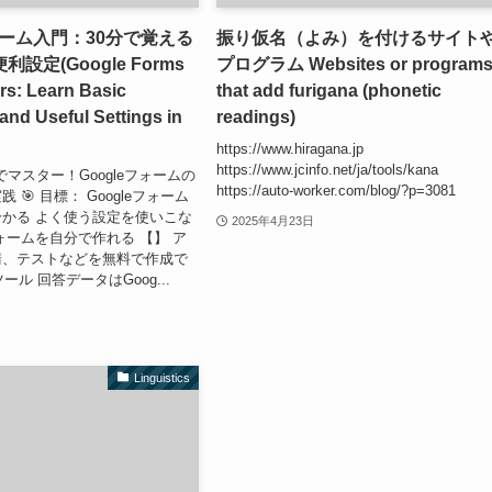
フォーム入門：30分で覚える
振り仮名（よみ）を付けるサイト
設定(Google Forms
プログラム Websites or program
rs: Learn Basic
that add furigana (phonetic
and Useful Settings in
readings)
https://www.hiragana.jp
https://www.jcinfo.net/ja/tools/kana
分でマスター！Googleフォームの
https://auto-worker.com/blog/?p=3081
 🎯 目標： Googleフォーム
かる よく使う設定を使いこな
2025年4月23日
ォームを自分で作れる 【】 ア
請、テストなどを無料で作成で
ツール 回答データはGoog...
Linguistics