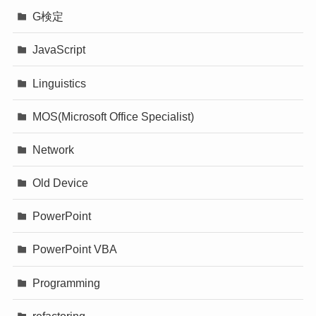
G検定
JavaScript
Linguistics
MOS(Microsoft Office Specialist)
Network
Old Device
PowerPoint
PowerPoint VBA
Programming
refactoring