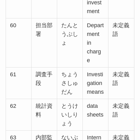
invest
ment
60
担当部
たんと
Depart
未定義
署
うぶし
ment
語
ょ
in
charg
e
61
調査手
ちょう
Investi
未定義
段
さしゅ
gation
語
だん
means
62
統計資
とうけ
data
未定義
料
いしり
sheets
語
ょう
63
内部監
ないぶ
Intern
未定義