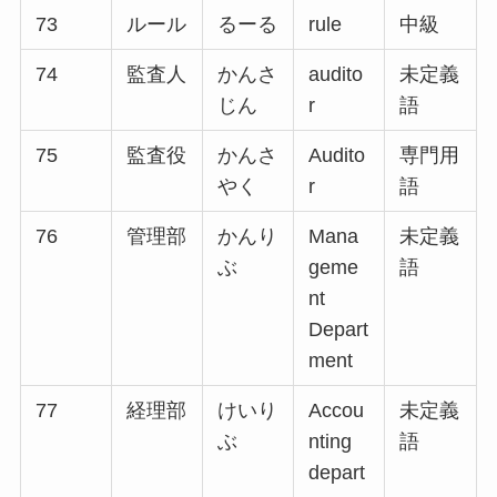
73
ルール
るーる
rule
中級
74
監査人
かんさ
audito
未定義
じん
r
語
75
監査役
かんさ
Audito
専門用
やく
r
語
76
管理部
かんり
Mana
未定義
ぶ
geme
語
nt
Depart
ment
77
経理部
けいり
Accou
未定義
ぶ
nting
語
depart