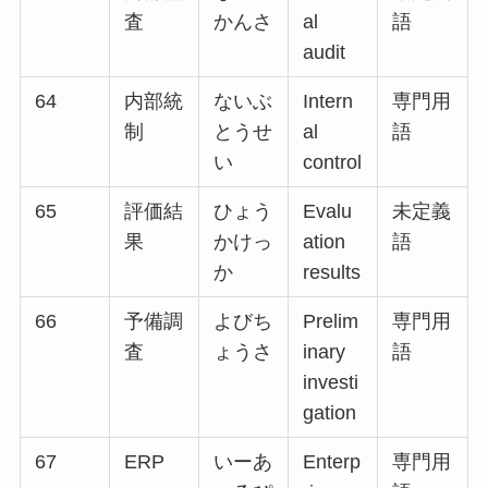
査
かんさ
al
語
audit
64
内部統
ないぶ
Intern
専門用
制
とうせ
al
語
い
control
65
評価結
ひょう
Evalu
未定義
果
かけっ
ation
語
か
results
66
予備調
よびち
Prelim
専門用
査
ょうさ
inary
語
investi
gation
67
ERP
いーあ
Enterp
専門用