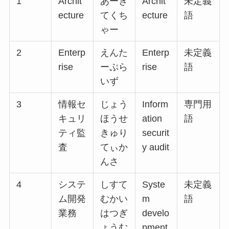
1
Archit
あーき
Archit
未定義
ecture
てくち
ecture
語
ゃー
2
Enterp
えんた
Enterp
未定義
rise
ーぷら
rise
語
いず
3
情報セ
じょう
Inform
専門用
キュリ
ほうせ
ation
語
ティ監
きゅり
securit
査
てぃか
y audit
んさ
4
システ
しすて
Syste
未定義
ム開発
むかい
m
語
業務
はつぎ
develo
ょうむ
pment