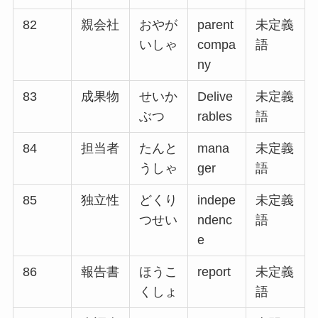
82
親会社
おやが
parent
未定義
いしゃ
compa
語
ny
83
成果物
せいか
Delive
未定義
ぶつ
rables
語
84
担当者
たんと
mana
未定義
うしゃ
ger
語
85
独立性
どくり
indepe
未定義
つせい
ndenc
語
e
86
報告書
ほうこ
report
未定義
くしょ
語