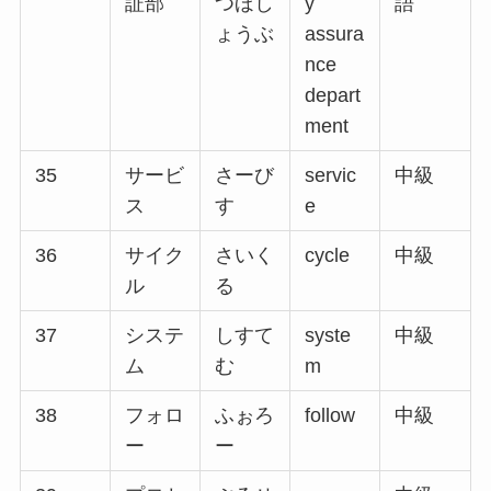
証部
つほし
y
語
ょうぶ
assura
nce
depart
ment
35
サービ
さーび
servic
中級
ス
す
e
36
サイク
さいく
cycle
中級
ル
る
37
システ
しすて
syste
中級
ム
む
m
38
フォロ
ふぉろ
follow
中級
ー
ー