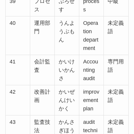
39
プロセ
ぷろせ
proces
中級
ス
す
s
40
運用部
うんよ
Opera
未定義
門
うぶも
tion
語
ん
depart
ment
41
会計監
かいけ
Accou
専門用
査
いかん
nting
語
さ
audit
42
改善計
かいぜ
improv
未定義
画
んけい
ement
語
かく
plan
43
監査技
かんさ
audit
未定義
法
ぎほう
techni
語