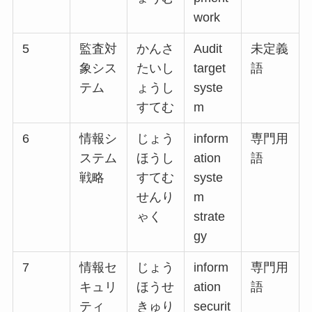
work
5
監査対
かんさ
Audit
未定義
象シス
たいし
target
語
テム
ょうし
syste
すてむ
m
6
情報シ
じょう
inform
専門用
ステム
ほうし
ation
語
戦略
すてむ
syste
せんり
m
ゃく
strate
gy
7
情報セ
じょう
inform
専門用
キュリ
ほうせ
ation
語
ティ
きゅり
securit