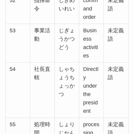
52
指揮命
しきめ
comm
未定義
令
いれい
and
語
order
53
事業活
じぎょ
Busin
未定義
動
うかつ
ess
語
どう
activiti
es
54
社長直
しゃち
Directl
未定義
轄
ょうち
y
語
ょっか
under
つ
the
presid
ent
55
処理時
しょり
proces
未定義
間
じかん
sing
語