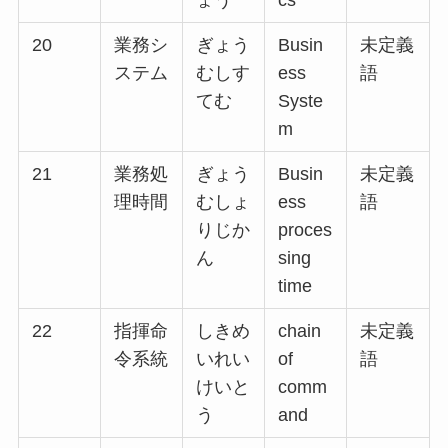
ょう
cs
20
業務シ
ぎょう
Busin
未定義
ステム
むしす
ess
語
てむ
Syste
m
21
業務処
ぎょう
Busin
未定義
理時間
むしょ
ess
語
りじか
proces
ん
sing
time
22
指揮命
しきめ
chain
未定義
令系統
いれい
of
語
けいと
comm
う
and