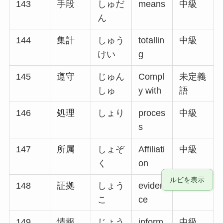
143
手段
しゅだ
means
中級
ん
144
集計
しゅう
totallin
中級
けい
g
145
遵守
じゅん
Compl
未定義
しゅ
y with
語
146
処理
しょり
proces
中級
s
147
所属
しょぞ
Affiliati
中級
く
on
ルビを表示
148
証拠
しょう
eviden
中級
こ
ce
149
情報
じょう
inform
中級