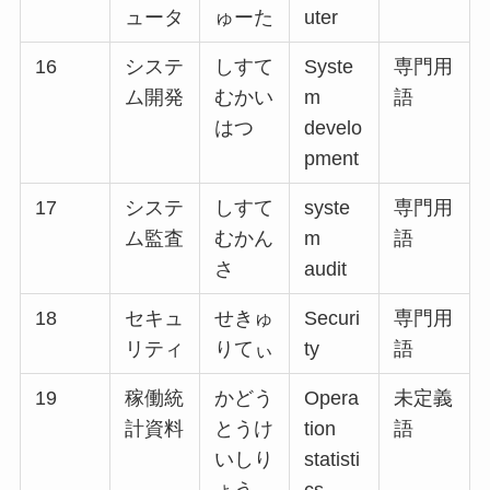
ュータ
ゅーた
uter
16
システ
しすて
Syste
専門用
ム開発
むかい
m
語
はつ
develo
pment
17
システ
しすて
syste
専門用
ム監査
むかん
m
語
さ
audit
18
セキュ
せきゅ
Securi
専門用
リティ
りてぃ
ty
語
19
稼働統
かどう
Opera
未定義
計資料
とうけ
tion
語
いしり
statisti