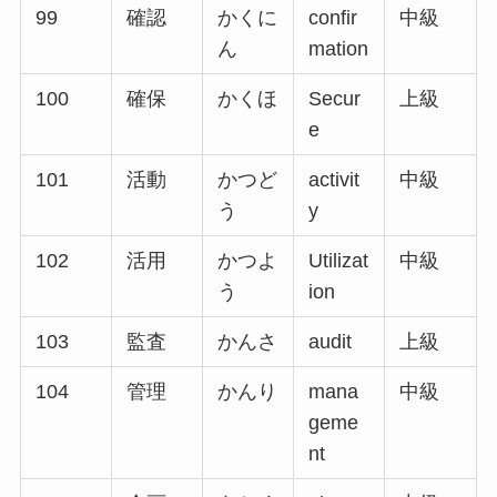
99
確認
かくに
confir
中級
ん
mation
100
確保
かくほ
Secur
上級
e
101
活動
かつど
activit
中級
う
y
102
活用
かつよ
Utilizat
中級
う
ion
103
監査
かんさ
audit
上級
104
管理
かんり
mana
中級
geme
nt