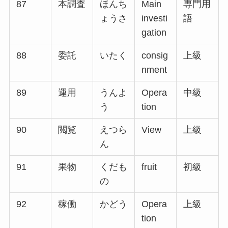
87
本調査
ほんち
Main
専門用
ょうさ
investi
語
gation
88
委託
いたく
consig
上級
nment
89
運用
うんよ
Opera
中級
う
tion
90
閲覧
えつら
View
上級
ん
91
果物
くだも
fruit
初級
の
92
稼働
かどう
Opera
上級
tion