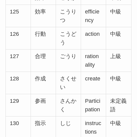
125
効率
こうり
efficie
中級
つ
ncy
126
行動
こうど
action
中級
う
127
合理
ごうり
ration
上級
ality
128
作成
さくせ
create
中級
い
129
参画
さんか
Partici
未定義
く
pation
語
130
指示
しじ
instruc
中級
tions