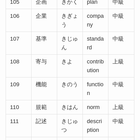
105
企画
きかく
plan
中級
106
企業
きぎょ
compa
中級
う
ny
107
基準
きじゅ
standa
中級
ん
rd
108
寄与
きよ
contrib
上級
ution
109
機能
きのう
functio
中級
n
110
規範
きはん
norm
上級
111
記述
きじゅ
descri
中級
つ
ption