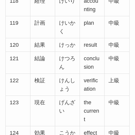
118
経理
けいり
accou
中級
nting
119
計画
けいか
plan
中級
く
120
結果
けっか
result
中級
121
結論
けつろ
conclu
中級
ん
sion
122
検証
けんし
verific
上級
ょう
ation
123
現在
げんざ
the
中級
い
curren
t
124
効果
こうか
effect
中級