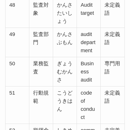
48
監査対
かんさ
Audit
未定義
象
たいし
target
語
ょう
49
監査部
かんさ
audit
未定義
門
ぶもん
depart
語
ment
50
業務監
ぎょう
Busin
専門用
査
むかん
ess
語
さ
audit
51
行動規
こうど
code
未定義
範
うきは
of
語
ん
condu
ct