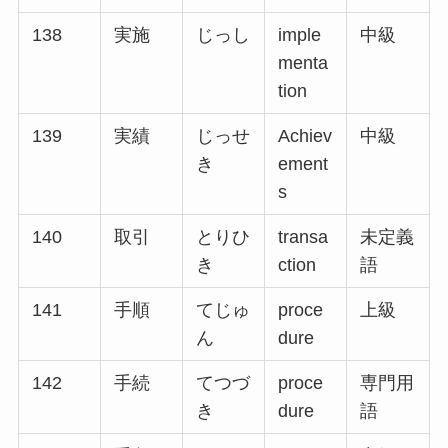
138
実施
じっし
imple
中級
menta
tion
139
実績
じっせ
Achiev
中級
き
ement
s
140
取引
とりひ
transa
未定義
き
ction
語
141
手順
てじゅ
proce
上級
ん
dure
142
手続
てつづ
proce
専門用
き
dure
語