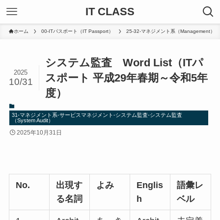
IT CLASS
ホーム
00-ITパスポート（IT Passport）
25-32-マネジメント系（Management）
システム監査 Word List（ITパ
2025
スポート 平成29年春期～令和5年
10/31
度）
31-マネジメント系-サービスマネジメント-システム監査-システム監査
（System Audit）
2025年10月31日
No.
出現す
よみ
Englis
語彙レ
る名詞
h
ベル