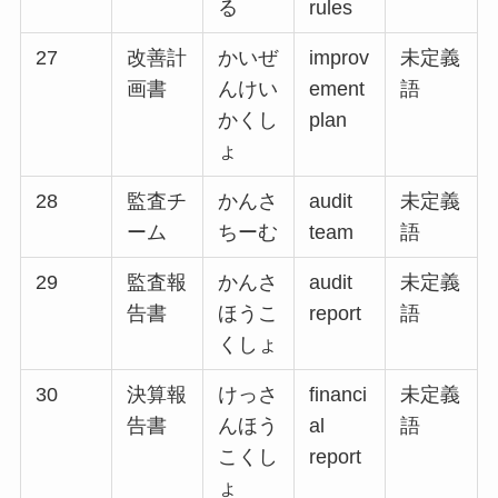
る
rules
27
改善計
かいぜ
improv
未定義
画書
んけい
ement
語
かくし
plan
ょ
28
監査チ
かんさ
audit
未定義
ーム
ちーむ
team
語
29
監査報
かんさ
audit
未定義
告書
ほうこ
report
語
くしょ
30
決算報
けっさ
financi
未定義
告書
んほう
al
語
こくし
report
ょ