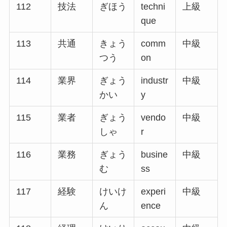
112
技法
ぎほう
techni
上級
que
113
共通
きょう
comm
中級
つう
on
114
業界
ぎょう
industr
中級
かい
y
115
業者
ぎょう
vendo
中級
しゃ
r
116
業務
ぎょう
busine
中級
む
ss
117
経験
けいけ
experi
中級
ん
ence