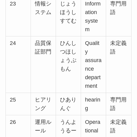
23
情報シ
じょう
Inform
専門用
ステム
ほうし
ation
語
すてむ
syste
m
24
品質保
ひんし
Qualit
未定義
証部門
つほし
y
語
ょうぶ
assura
もん
nce
depart
ment
25
ヒアリ
ひあり
hearin
専門用
ング
んぐ
g
語
26
運用ル
うんよ
Opera
未定義
ール
うるー
tional
語