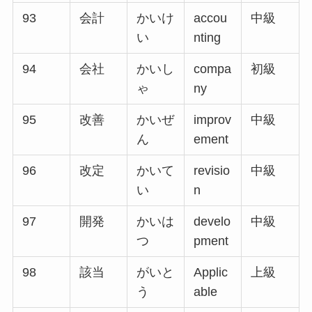
93
会計
かいけ
accou
中級
い
nting
94
会社
かいし
compa
初級
ゃ
ny
95
改善
かいぜ
improv
中級
ん
ement
96
改定
かいて
revisio
中級
い
n
97
開発
かいは
develo
中級
つ
pment
98
該当
がいと
Applic
上級
う
able