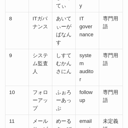
てぃ
y
8
ITガバ
あいて
IT
専門用
ナンス
ぃーが
gover
語
ばなん
nance
す
9
システ
しすて
syste
専門用
ム監査
むかん
m
語
人
さにん
audito
r
10
フォロ
ふぉろ
follow
専門用
ーアッ
ーあっ
up
語
プ
ぷ
11
メール
めーる
email
未定義