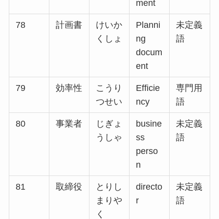
ment
78
計画書
けいか
Planni
未定義
くしょ
ng
語
docum
ent
79
効率性
こうり
Efficie
専門用
つせい
ncy
語
80
事業者
じぎょ
busine
未定義
うしゃ
ss
語
perso
n
81
取締役
とりし
directo
未定義
まりや
r
語
く