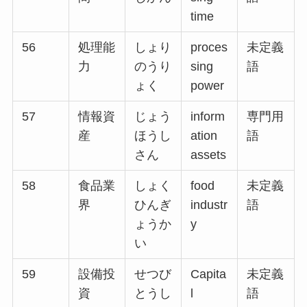
time
56
処理能
しょり
proces
未定義
力
のうり
sing
語
ょく
power
57
情報資
じょう
inform
専門用
産
ほうし
ation
語
さん
assets
58
食品業
しょく
food
未定義
界
ひんぎ
industr
語
ょうか
y
い
59
設備投
せつび
Capita
未定義
資
とうし
l
語