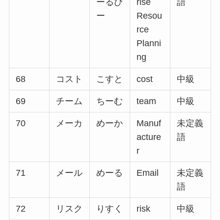
ーるぴ
rise
語
ー
Resou
rce
Planni
ng
68
コスト
こすと
cost
中級
69
チーム
ちーむ
team
中級
70
メーカ
めーか
Manuf
未定義
acture
語
r
71
メール
めーる
Email
未定義
語
72
リスク
りすく
risk
中級