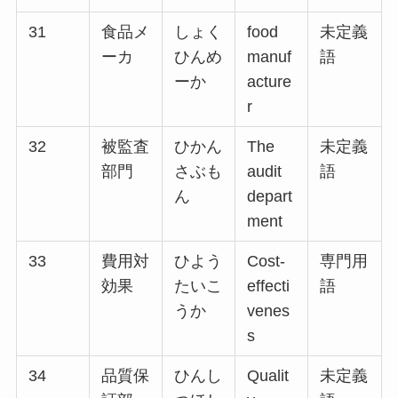
31
食品メ
しょく
food
未定義
ーカ
ひんめ
manuf
語
ーか
acture
r
32
被監査
ひかん
The
未定義
部門
さぶも
audit
語
ん
depart
ment
33
費用対
ひよう
Cost-
専門用
効果
たいこ
effecti
語
うか
venes
s
34
品質保
ひんし
Qualit
未定義