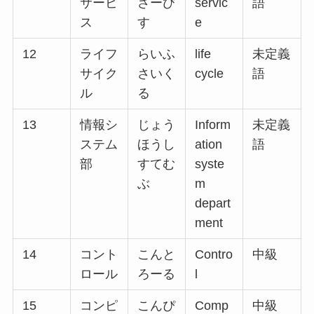
サービ
さーび
servic
語
ス
す
e
12
ライフ
らいふ
life
未定義
サイク
さいく
cycle
語
ル
る
13
情報シ
じょう
Inform
未定義
ステム
ほうし
ation
語
部
すてむ
syste
ぶ
m
depart
ment
14
コント
こんと
Contro
中級
ロール
ろーる
l
15
コンピ
こんぴ
Comp
中級