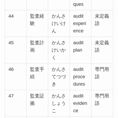
ques
44
監査経
かんさ
audit
未定義
験
けいけ
experi
語
ん
ence
45
監査計
かんさ
audit
未定義
画
けいか
plan
語
く
46
監査手
かんさ
audit
専門用
続
てつづ
proce
語
き
dures
47
監査証
かんさ
audit
専門用
拠
しょう
eviden
語
こ
ce