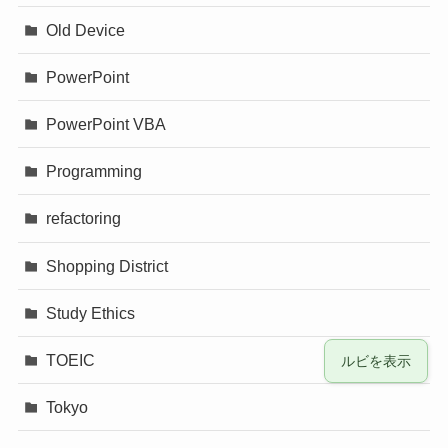
Old Device
PowerPoint
PowerPoint VBA
Programming
refactoring
Shopping District
Study Ethics
TOEIC
ルビを表示
Tokyo