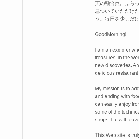
実の融合点。ふら
息ついていただけ
う。毎日を少しだ
GoodMorning!
I am an explorer who
treasures. In the wo
new discoveries. And
delicious restaurant
My mission is to add a
and ending with foodi
can easily enjoy fro
some of the technical
shops that will leav
This Web site is trul