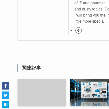
of IT and gourmet. I
and dusty topics. C
I will bring you the
little more special.
関連記事