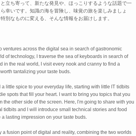
っと立ち寄って、新たな発見や、ほっこりするような話題で一
たら幸いです。知識の海を冒険し、味覚の旅を楽しみましょ
け特別なものに変える、そんな情報をお届けします。
 ventures across the digital sea in search of gastronomic
rld of technology, I traverse the sea of keyboards in search of
 in the real world, I visit every nook and cranny to find a
 worth tantalizing your taste buds.
 little spice to your everyday life, starting with little IT tidbits
e spots that fill your heart. I want to bring you topics that you
m the other side of the screen. Here, I'm going to share with you
 tidbits and I will introduce small technical stories and food
e a lasting impression on your taste buds.
y a fusion point of digital and reality, combining the two worlds