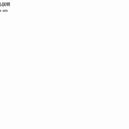
る説明
o on