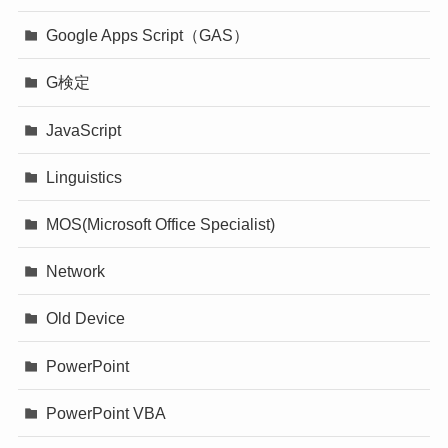
Google Apps Script（GAS）
G検定
JavaScript
Linguistics
MOS(Microsoft Office Specialist)
Network
Old Device
PowerPoint
PowerPoint VBA