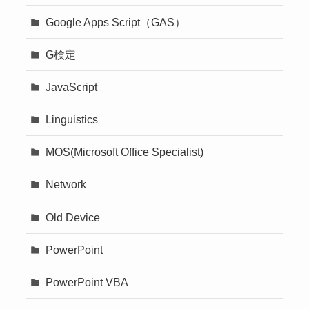
Google Apps Script（GAS）
G検定
JavaScript
Linguistics
MOS(Microsoft Office Specialist)
Network
Old Device
PowerPoint
PowerPoint VBA