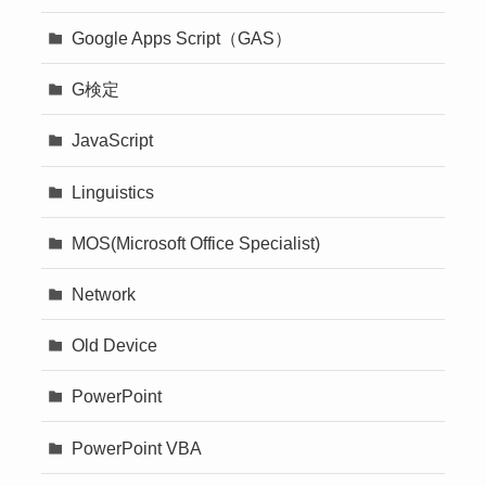
Google Apps Script（GAS）
G検定
JavaScript
Linguistics
MOS(Microsoft Office Specialist)
Network
Old Device
PowerPoint
PowerPoint VBA