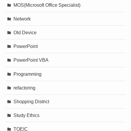
MOS(Microsoft Office Specialist)
Network
Old Device
PowerPoint
PowerPoint VBA
Programming
refactoring
Shopping District
Study Ethics
TOEIC