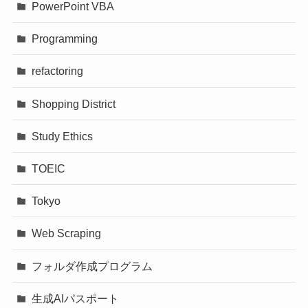
PowerPoint VBA
Programming
refactoring
Shopping District
Study Ethics
TOEIC
Tokyo
Web Scraping
フォルダ作成プログラム
生成AIパスポート