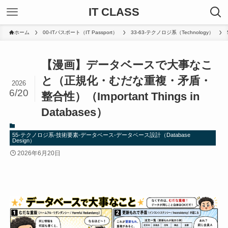
IT CLASS
ホーム
00-ITパスポート（IT Passport）
33-63-テクノロジ系（Technology）
【漫画】データベースで大事なこ
と（正規化・むだな重複・矛盾・
2026
6/20
整合性）（Important Things in
Databases）
55-テクノロジ系-技術要素-データベース-データベース設計（Database
Design）
2026年6月20日