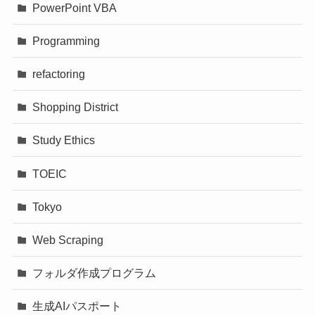
PowerPoint VBA
Programming
refactoring
Shopping District
Study Ethics
TOEIC
Tokyo
Web Scraping
フォルダ作成プログラム
生成AIパスポート