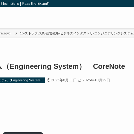
 Zero | Pass the Exam!）
ategy）
15-ストラテジ系-経営戦略-ビジネスインダストリ-エンジニアリングシステム（Engin
ineering System） CoreNote
2025年8月11日
2025年10月29日
gineering System）