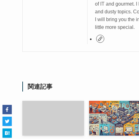
of IT and gourmet. I
and dusty topics. C
I will bring you the
little more special.
関連記事