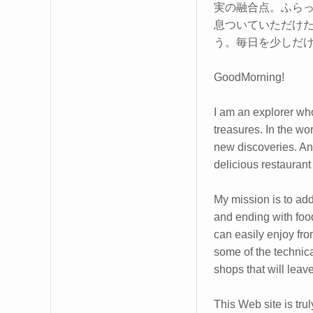
実の融合点。ふら
息ついていただけ
う。毎日を少しだ
GoodMorning!
I am an explorer who
treasures. In the wo
new discoveries. And
delicious restaurant
My mission is to add a
and ending with foodi
can easily enjoy fro
some of the technical
shops that will leav
This Web site is trul