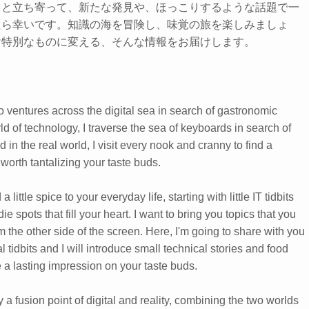
っと立ち寄って、新たな発見や、ほっこりするような話題で一
たら幸いです。知識の海を冒険し、味覚の旅を楽しみましょ
け特別なものに変える、そんな情報をお届けします。
 ventures across the digital sea in search of gastronomic
rld of technology, I traverse the sea of keyboards in search of
 in the real world, I visit every nook and cranny to find a
 worth tantalizing your taste buds.
 little spice to your everyday life, starting with little IT tidbits
e spots that fill your heart. I want to bring you topics that you
m the other side of the screen. Here, I'm going to share with you
 tidbits and I will introduce small technical stories and food
e a lasting impression on your taste buds.
y a fusion point of digital and reality, combining the two worlds