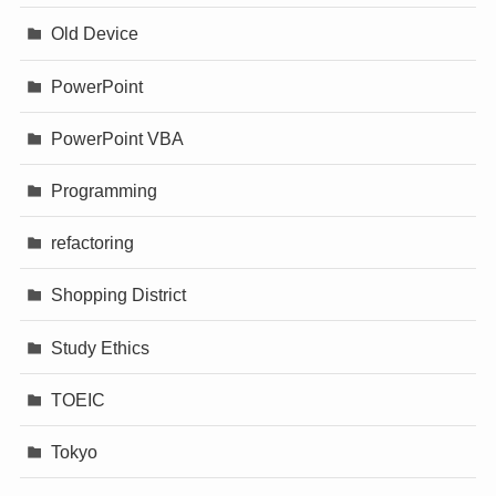
Old Device
PowerPoint
PowerPoint VBA
Programming
refactoring
Shopping District
Study Ethics
TOEIC
Tokyo