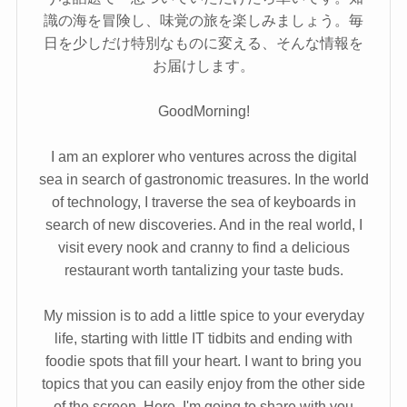
識の海を冒険し、味覚の旅を楽しみましょう。毎
日を少しだけ特別なものに変える、そんな情報を
お届けします。
GoodMorning!
I am an explorer who ventures across the digital
sea in search of gastronomic treasures. In the world
of technology, I traverse the sea of keyboards in
search of new discoveries. And in the real world, I
visit every nook and cranny to find a delicious
restaurant worth tantalizing your taste buds.
My mission is to add a little spice to your everyday
life, starting with little IT tidbits and ending with
foodie spots that fill your heart. I want to bring you
topics that you can easily enjoy from the other side
of the screen. Here, I'm going to share with you