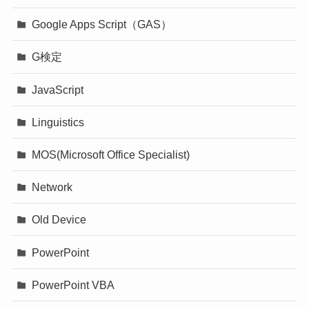
Google Apps Script（GAS）
G検定
JavaScript
Linguistics
MOS(Microsoft Office Specialist)
Network
Old Device
PowerPoint
PowerPoint VBA