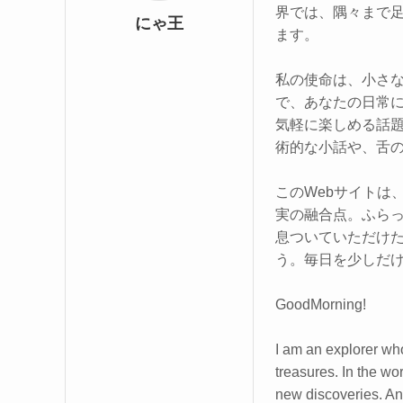
界では、隅々まで
にゃ王
ます。
私の使命は、小さな
で、あなたの日常
気軽に楽しめる話
術的な小話や、舌
このWebサイトは
実の融合点。ふら
息ついていただけ
う。毎日を少しだ
GoodMorning!
I am an explorer who
treasures. In the wo
new discoveries. And