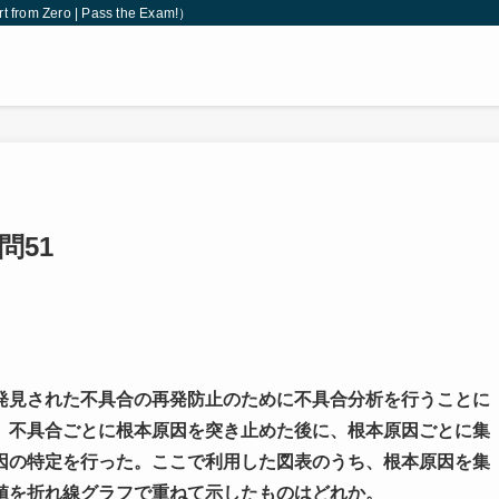
 Zero | Pass the Exam!）
問51
発見された不具合の再発防止のために不具合分析を行うことに
、不具合ごとに根本原因を突き止めた後に、根本原因ごとに集
因の特定を行った。ここで利用した図表のうち、根本原因を集
値を折れ線グラフで重ねて示したものはどれか。