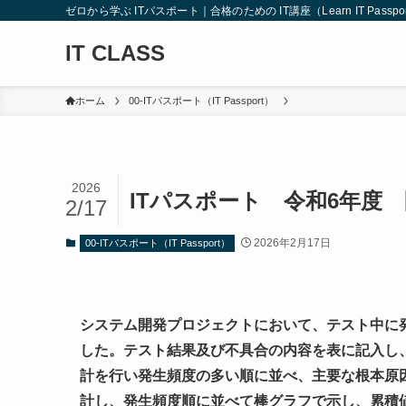
ゼロから学ぶ ITパスポート｜合格のための IT講座（Learn IT Passport from
IT CLASS
ホーム
00-ITパスポート（IT Passport）
2026
ITパスポート 令和6年度 
2/17
2026年2月17日
00-ITパスポート（IT Passport）
システム開発プロジェクトにおいて、テスト中に
した。テスト結果及び不具合の内容を表に記入し
計を行い発生頻度の多い順に並べ、主要な根本原
計し、発生頻度順に並べて棒グラフで示し、累積