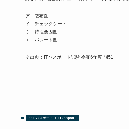
ア 散布図
イ チェックシート
ウ 特性要因図
エ パレート図
※出典：ITパスポート試験 令和6年度 問51
00-ITパスポート（IT Passport）