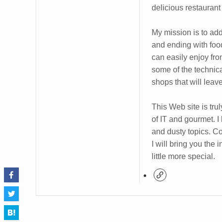
delicious restaurant
My mission is to add a
and ending with foodi
can easily enjoy fro
some of the technical
shops that will leav
This Web site is trul
of IT and gourmet. I
and dusty topics. C
I will bring you the
little more special.