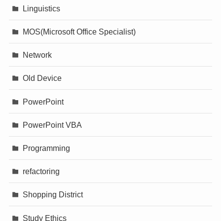
Linguistics
MOS(Microsoft Office Specialist)
Network
Old Device
PowerPoint
PowerPoint VBA
Programming
refactoring
Shopping District
Study Ethics