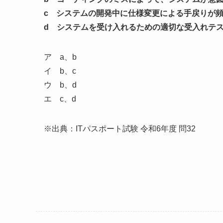
c システムの開発中に仕様変更による手戻りが
d システムを受け入れるための適切な受入れテ
ア a、b
イ b、c
ウ b、d
エ c、d
※出典：ITパスポート試験 令和6年度 問32