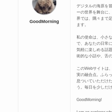
デジタルの海原を
ーの世界を舞台に
界では、隅々まで
GoodMorning
ます。
私の使命は、小さな
で、あなたの日常
気軽に楽しめる話
術的な小話や、舌
このWebサイトは
実の融合点。ふら
息ついていただけ
う。毎日を少しだ
GoodMorning!