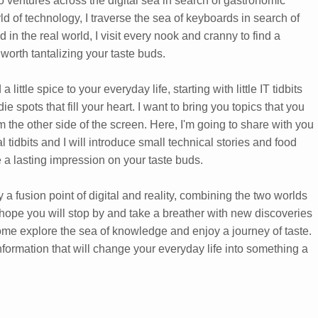
 ventures across the digital sea in search of gastronomic
rld of technology, I traverse the sea of keyboards in search of
 in the real world, I visit every nook and cranny to find a
 worth tantalizing your taste buds.
 little spice to your everyday life, starting with little IT tidbits
e spots that fill your heart. I want to bring you topics that you
m the other side of the screen. Here, I'm going to share with you
 tidbits and I will introduce small technical stories and food
e a lasting impression on your taste buds.
y a fusion point of digital and reality, combining the two worlds
 hope you will stop by and take a breather with new discoveries
ome explore the sea of knowledge and enjoy a journey of taste.
 information that will change your everyday life into something a