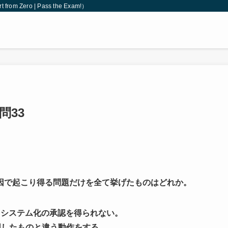
 Zero | Pass the Exam!）
問33
因で起こり得る問題だけを全て挙げたものはどれか。
、システム化の承認を得られない。
図したものと違う動作をする。