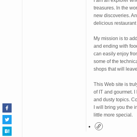
I am an explorer who
treasures. In the wo
new discoveries. And
delicious restaurant
My mission is to add a
and ending with foodi
can easily enjoy fro
some of the technical
shops that will leav
This Web site is trul
of IT and gourmet. I
and dusty topics. C
I will bring you the
little more special.