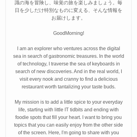
識の海を冒険し、味覚の旅を楽しみましょう。毎
日を少しだけ特別なものに変える、そんな情報を
お届けします。
GoodMorning!
I am an explorer who ventures across the digital
sea in search of gastronomic treasures. In the world
of technology, I traverse the sea of keyboards in
search of new discoveries. And in the real world, I
visit every nook and cranny to find a delicious
restaurant worth tantalizing your taste buds.
My mission is to add a little spice to your everyday
life, starting with little IT tidbits and ending with
foodie spots that fill your heart. I want to bring you
topics that you can easily enjoy from the other side
of the screen. Here, I'm going to share with you