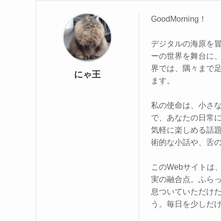
GoodMorning！
デジタルの海原を
ーの世界を舞台に
界では、隅々まで
にゃ王
ます。
私の使命は、小さな
で、あなたの日常
気軽に楽しめる話
術的な小話や、舌
このWebサイトは
実の融合点。ふら
息ついていただけ
う。毎日を少しだ