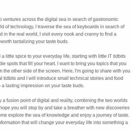
 ventures across the digital sea in search of gastronomic
rld of technology, I traverse the sea of keyboards in search of
 in the real world, I visit every nook and cranny to find a
 worth tantalizing your taste buds.
 little spice to your everyday life, starting with little IT tidbits
e spots that fill your heart. I want to bring you topics that you
m the other side of the screen. Here, I'm going to share with you
 tidbits and I will introduce small technical stories and food
e a lasting impression on your taste buds.
y a fusion point of digital and reality, combining the two worlds
 hope you will stop by and take a breather with new discoveries
ome explore the sea of knowledge and enjoy a journey of taste.
 information that will change your everyday life into something a