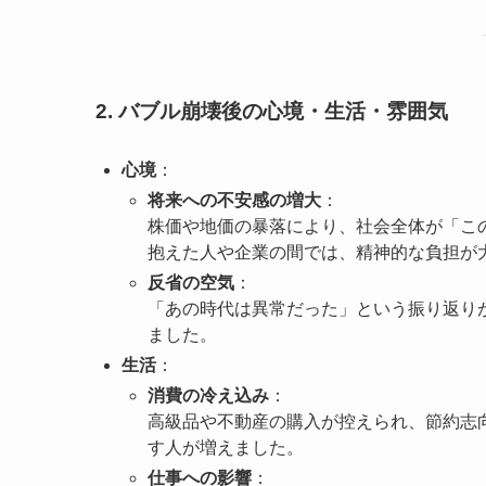
2. バブル崩壊後の心境・生活・雰囲気
心境
：
将来への不安感の増大
：
株価や地価の暴落により、社会全体が「こ
抱えた人や企業の間では、精神的な負担が
反省の空気
：
「あの時代は異常だった」という振り返り
ました。
生活
：
消費の冷え込み
：
高級品や不動産の購入が控えられ、節約志
す人が増えました。
仕事への影響
：