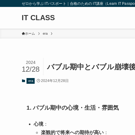
ゼロから学ぶ ITパスポート｜合格のための IT講座（Learn IT Passport from
IT CLASS
ホーム
era
2024
バブル期中とバブル崩壊後
12/28
2024年12月28日
era
1. バブル期中の心境・生活・雰囲気
心境
：
楽観的で将来への期待が高い
：