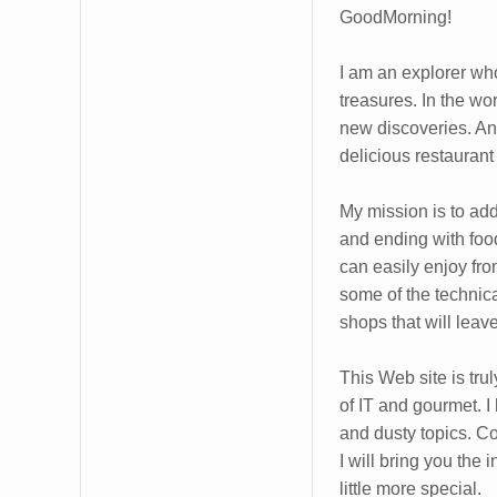
GoodMorning!
I am an explorer who
treasures. In the wo
new discoveries. And
delicious restaurant
My mission is to add a
and ending with foodi
can easily enjoy fro
some of the technical
shops that will leav
This Web site is trul
of IT and gourmet. I
and dusty topics. C
I will bring you the
little more special.