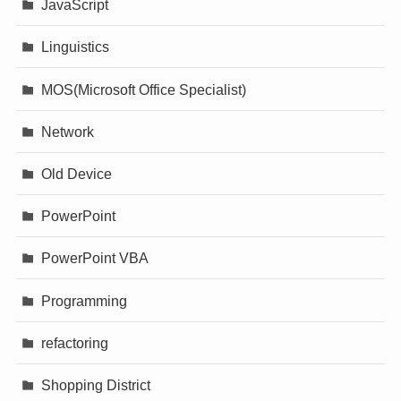
JavaScript
Linguistics
MOS(Microsoft Office Specialist)
Network
Old Device
PowerPoint
PowerPoint VBA
Programming
refactoring
Shopping District