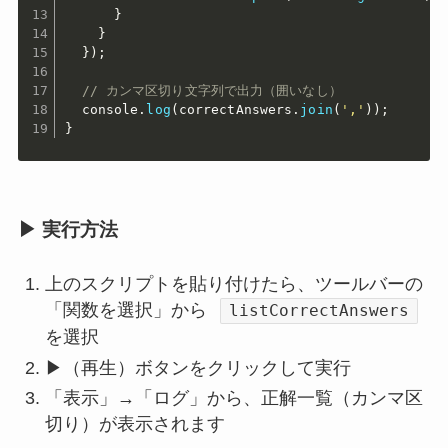
}
}
}
)
;
// カンマ区切り文字列で出力（囲いなし）
  console
.
log
(
correctAnswers
.
join
(
','
)
)
;
}
▶ 実行方法
上のスクリプトを貼り付けたら、ツールバーの
「関数を選択」から
listCorrectAnswers
を選択
▶（再生）ボタンをクリックして実行
「表示」→「ログ」から、正解一覧（カンマ区
切り）が表示されます