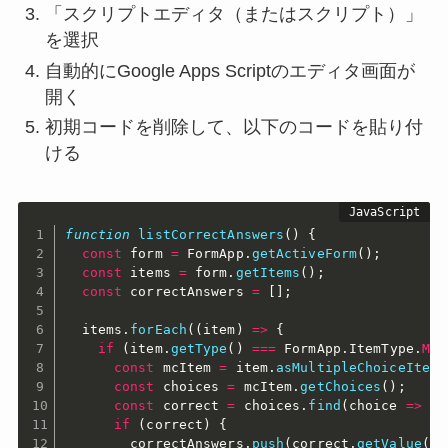
「スクリプトエディタ（またはスクリプト）」
を選択
自動的にGoogle Apps Scriptのエディタ画面が
開く
初期コードを削除して、以下のコードを貼り付
ける
function
listCorrectAnswers
(
)
{
const
 form 
=
 FormApp
.
getActiveForm
(
)
;
const
 items 
=
 form
.
getItems
(
)
;
const
 correctAnswers 
=
[
]
;
  items
.
forEach
(
(
item
)
=>
{
if
(
item
.
getType
(
)
===
 FormApp
.
ItemType
.
MUL
const
 mcItem 
=
 item
.
asMultipleChoiceItem
(
const
 choices 
=
 mcItem
.
getChoices
(
)
;
const
 correct 
=
 choices
.
find
(
choice
=>
 ch
if
(
correct
)
{
        correctAnswers
.
push
(
correct
.
getValue
(
)
)