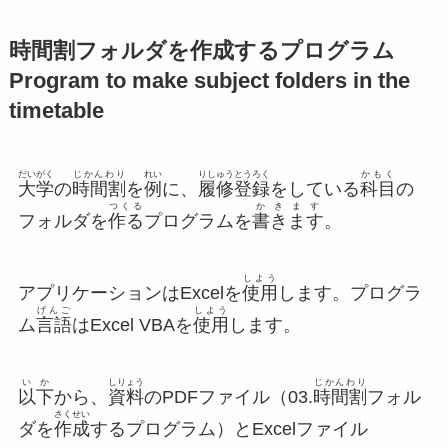
時間割フォルダを作成するプログラム
Program to make subject folders in the
timetable
だいがく
じかんわり
れい
りしゅう
とうろく
かもく
大学
の
時間割
を
例
に、
履修
登録
をしている
科目
の
つくる
かきます
フォルダを
作る
プログラムを
書きます
。
しよう
アプリケーションはExcelを
使用
します。プログラ
げんご
しよう
ム
言語
はExcel VBAを
使用
します。
いか
しりょう
じかんわり
以下
から、
資料
のPDFファイル（03.
時間割
フォル
さくせい
ダを
作成
するプログラム）とExcelファイル