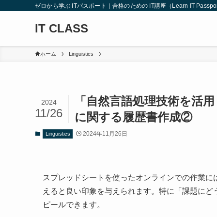
ゼロから学ぶ ITパスポート｜合格のための IT講座（Learn IT Passport from
IT CLASS
ホーム
Linguistics
「自然言語処理技術を活用
2024
11/26
に関する履歴書作成②
2024年11月26日
Linguistics
スプレッドシートを使ったオンラインでの作業に
えると良い印象を与えられます。特に「課題にど
ピールできます。