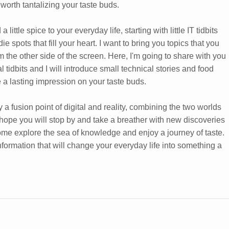
 worth tantalizing your taste buds.
 little spice to your everyday life, starting with little IT tidbits
e spots that fill your heart. I want to bring you topics that you
m the other side of the screen. Here, I'm going to share with you
 tidbits and I will introduce small technical stories and food
e a lasting impression on your taste buds.
y a fusion point of digital and reality, combining the two worlds
 hope you will stop by and take a breather with new discoveries
ome explore the sea of knowledge and enjoy a journey of taste.
 information that will change your everyday life into something a