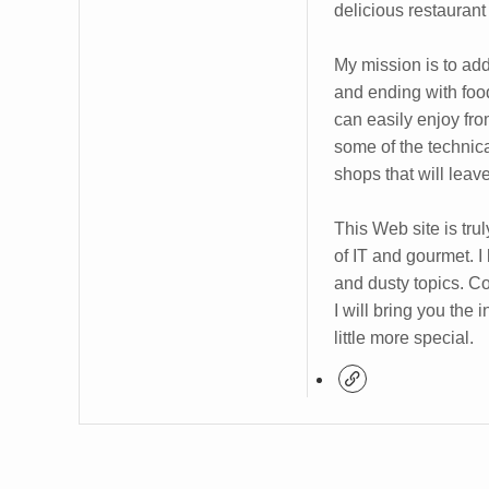
delicious restaurant
My mission is to add a
and ending with foodi
can easily enjoy fro
some of the technical
shops that will leav
This Web site is trul
of IT and gourmet. I
and dusty topics. C
I will bring you the
little more special.