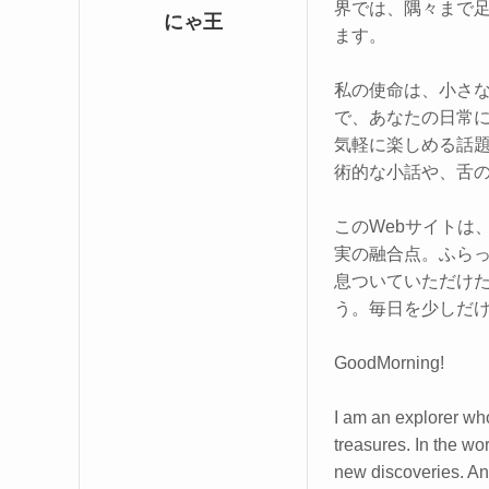
界では、隅々まで
にゃ王
ます。
私の使命は、小さな
で、あなたの日常
気軽に楽しめる話
術的な小話や、舌
このWebサイトは
実の融合点。ふら
息ついていただけ
う。毎日を少しだ
GoodMorning!
I am an explorer who
treasures. In the wo
new discoveries. And