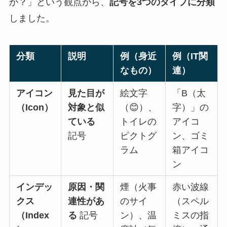
か？」という観点から、
記号を3つのタイプに分類
しました。
分類
説明
例（身近
例（IT関
なもの）
連）
アイコン
見た目が
絵文字
「B（太
（Icon）
対象と似
（😊）、
字）」の
ている
トイレの
アイコ
記号
ピクトグ
ン、ゴミ
ラム
箱アイコ
ン
インデッ
原因・関
煙（火事
赤い波線
クス
連性があ
のサイ
（スペル
（Index
る
記号
ン）、温
ミスの指