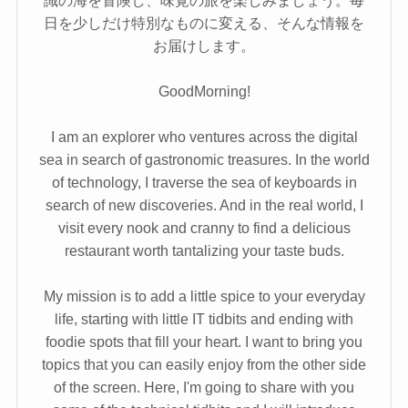
識の海を冒険し、味覚の旅を楽しみましょう。毎
日を少しだけ特別なものに変える、そんな情報を
お届けします。
GoodMorning!
I am an explorer who ventures across the digital
sea in search of gastronomic treasures. In the world
of technology, I traverse the sea of keyboards in
search of new discoveries. And in the real world, I
visit every nook and cranny to find a delicious
restaurant worth tantalizing your taste buds.
My mission is to add a little spice to your everyday
life, starting with little IT tidbits and ending with
foodie spots that fill your heart. I want to bring you
topics that you can easily enjoy from the other side
of the screen. Here, I'm going to share with you