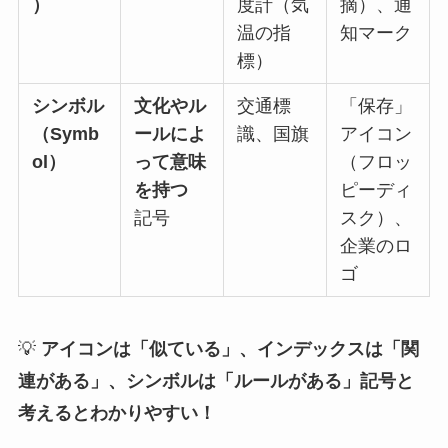
）
度計（気
摘）、通
温の指
知マーク
標）
シンボル
文化やル
交通標
「保存」
（Symb
ールによ
識、国旗
アイコン
ol）
って意味
（フロッ
を持つ
ピーディ
記号
スク）、
企業のロ
ゴ
💡
アイコンは「似ている」、インデックスは「関
連がある」、シンボルは「ルールがある」記号と
考えるとわかりやすい！