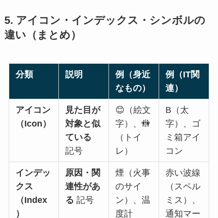
5. アイコン・インデックス・シンボルの
違い（まとめ）
分類
説明
例（身近
例（IT関
なもの）
連）
アイコン
見た目が
😊（絵文
B（太
（Icon）
対象と似
字）、🚻
字）、ゴ
ている
（トイ
ミ箱アイ
記号
レ）
コン
インデッ
原因・関
煙（火事
赤い波線
クス
連性があ
のサイ
（スペル
（Index
る
記号
ン）、温
ミス）、
）
度計
通知マー