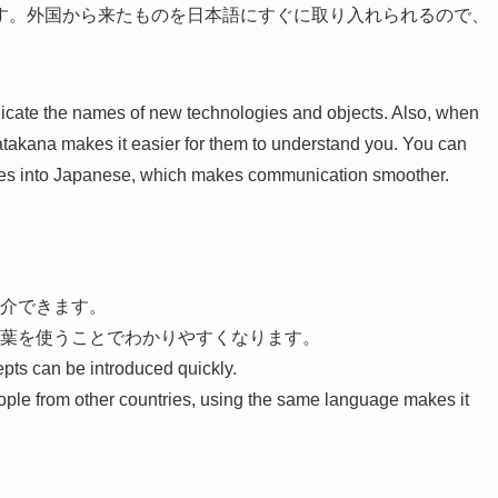
す。外国から来たものを日本語にすぐに取り入れられるので、
cate the names of new technologies and objects. Also, when
atakana makes it easier for them to understand you. You can
ries into Japanese, which makes communication smoother.
介できます。
葉を使うことでわかりやすくなります。
ts can be introduced quickly.
ple from other countries, using the same language makes it