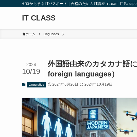
ゼロから学ぶ ITパスポート｜合格のための IT講座（Learn IT Passport from
IT CLASS
ホーム
Linguistics
外国語由来のカタカナ語について（K
2024
10/19
foreign languages）
2024年6月20日
2024年10月19日
Linguistics