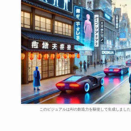
このビジュアルはAIの創造力を駆使して生成しました。（This visual wa