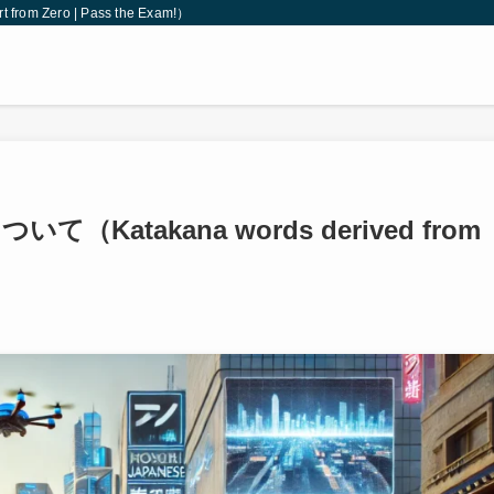
 Zero | Pass the Exam!）
atakana words derived from