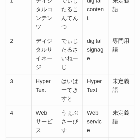
1
ディジ
でぃじ
digital
未定義
タルコ
たるこ
conten
語
ンテン
んてん
t
ツ
つ
2
ディジ
でぃじ
digital
専門用
タルサ
たるさ
signag
語
イネー
いねー
e
ジ
じ
3
Hyper
はいぱ
Hyper
未定義
Text
ーてき
Text
語
すと
4
Web
うぇぶ
Web
未定義
サービ
さーび
servic
語
ス
す
e