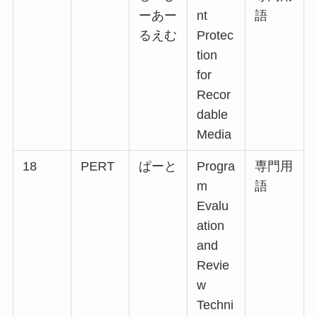
ーあー
nt
語
るえむ
Protec
tion
for
Recor
dable
Media
18
PERT
ぱーと
Progra
専門用
m
語
Evalu
ation
and
Revie
w
Techni