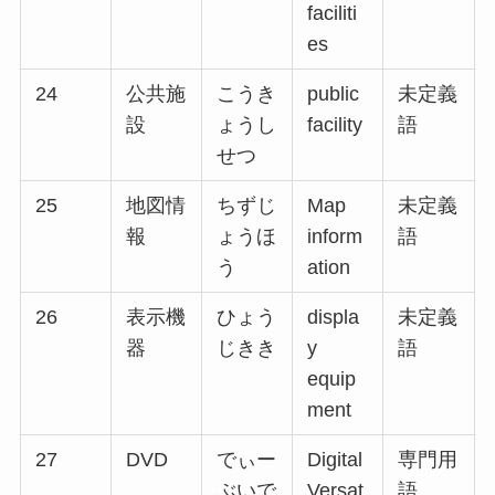
faciliti
es
24
公共施
こうき
public
未定義
設
ょうし
facility
語
せつ
25
地図情
ちずじ
Map
未定義
報
ょうほ
inform
語
う
ation
26
表示機
ひょう
displa
未定義
器
じきき
y
語
equip
ment
27
DVD
でぃー
Digital
専門用
ぶいで
Versat
語