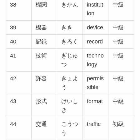
38
機関
きかん
institut
中級
ion
39
機器
きき
device
中級
40
記録
きろく
record
中級
41
技術
ぎじゅ
techno
中級
つ
logy
42
許容
きょよ
permis
中級
う
sible
43
形式
けいし
format
中級
き
44
交通
こうつ
traffic
初級
う