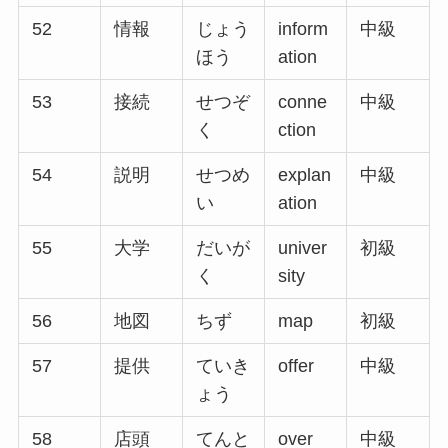
52
情報
じょう
inform
中級
ほう
ation
53
接続
せつぞ
conne
中級
く
ction
54
説明
せつめ
explan
中級
い
ation
55
大学
だいが
univer
初級
く
sity
56
地図
ちず
map
初級
57
提供
ていき
offer
中級
ょう
58
店頭
てんと
over
中級