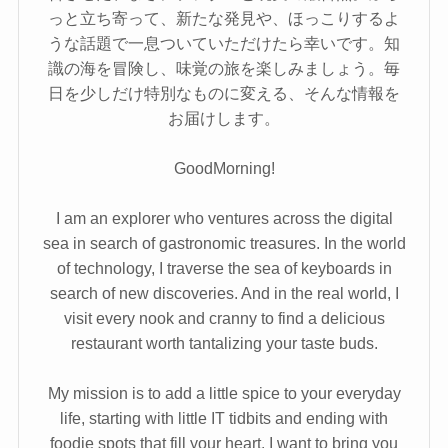
っと立ち寄って、新たな発見や、ほっこりするよ
うな話題で一息ついていただけたら幸いです。知
識の海を冒険し、味覚の旅を楽しみましょう。毎
日を少しだけ特別なものに変える、そんな情報を
お届けします。
GoodMorning!
I am an explorer who ventures across the digital
sea in search of gastronomic treasures. In the world
of technology, I traverse the sea of keyboards in
search of new discoveries. And in the real world, I
visit every nook and cranny to find a delicious
restaurant worth tantalizing your taste buds.
My mission is to add a little spice to your everyday
life, starting with little IT tidbits and ending with
foodie spots that fill your heart. I want to bring you