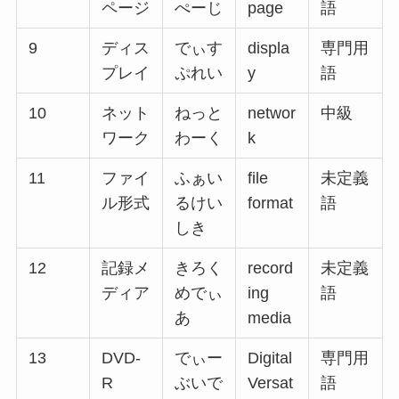
ページ
ぺーじ
page
語
9
ディス
でぃす
displa
専門用
プレイ
ぷれい
y
語
10
ネット
ねっと
networ
中級
ワーク
わーく
k
11
ファイ
ふぁい
file
未定義
ル形式
るけい
format
語
しき
12
記録メ
きろく
record
未定義
ディア
めでぃ
ing
語
あ
media
13
DVD-
でぃー
Digital
専門用
R
ぶいで
Versat
語