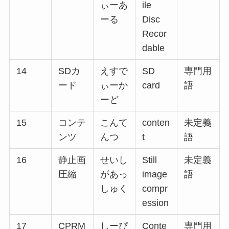
ぃーあ
ile
ーる
Disc
Recor
dable
14
SDカ
えすで
SD
専門用
ード
ぃーか
card
語
ーど
15
コンテ
こんて
conten
未定義
ンツ
んつ
t
語
16
静止画
せいし
Still
未定義
圧縮
があっ
image
語
しゅく
compr
ession
17
CPRM
しーぴ
Conte
専門用