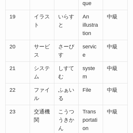
que
19
イラス
いらす
An
中級
ト
と
illustra
tion
20
サービ
さーび
servic
中級
ス
す
e
21
システ
しすて
syste
中級
ム
む
m
22
ファイ
ふぁい
File
中級
ル
る
23
交通機
こうつ
Trans
中級
関
うきか
portati
ん
on