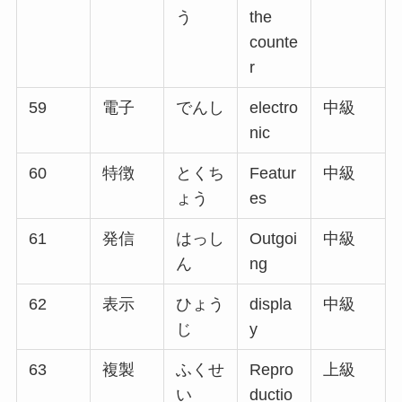
う
the
counte
r
59
電子
でんし
electro
中級
nic
60
特徴
とくち
Featur
中級
ょう
es
61
発信
はっし
Outgoi
中級
ん
ng
62
表示
ひょう
displa
中級
じ
y
63
複製
ふくせ
Repro
上級
い
ductio