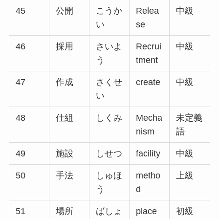
45
公開
こうか
Relea
中級
い
se
46
採用
さいよ
Recrui
中級
う
tment
47
作成
さくせ
create
中級
い
48
仕組
しくみ
Mecha
未定義
nism
語
49
施設
しせつ
facility
中級
50
手法
しゅほ
metho
上級
う
d
51
場所
ばしょ
place
初級