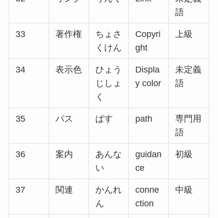
語
33
著作権
ちょさ
Copyri
上級
くけん
ght
34
表示色
ひょう
Displa
未定義
じしょ
y color
語
く
35
パス
ぱす
path
専門用
語
36
案内
あんな
guidan
初級
い
ce
37
関連
かんれ
conne
中級
ん
ction