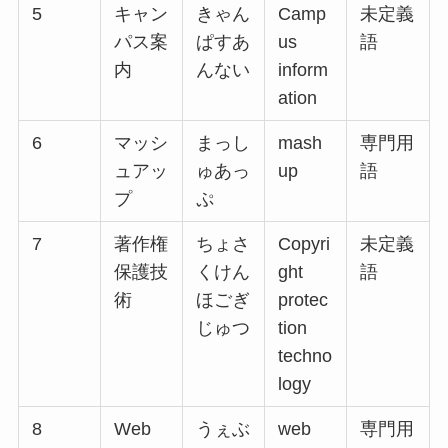
5
キャン
きゃん
Camp
未定義
パス案
ぱすあ
us
語
内
んない
inform
ation
6
マッシ
まっし
mash
専門用
ュアッ
ゅあっ
up
語
プ
ぷ
7
著作権
ちょさ
Copyri
未定義
保護技
くけん
ght
語
術
ほごぎ
protec
じゅつ
tion
techno
logy
8
Web
うぇぶ
web
専門用