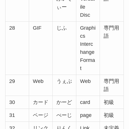
ぃー
ile
Disc
28
GIF
じふ
Graphi
専門用
cs
語
Interc
hange
Forma
t
29
Web
うぇぶ
Web
専門用
語
30
カード
かーど
card
初級
31
ページ
ぺーじ
page
初級
32
リンク
りんく
Link
未定義