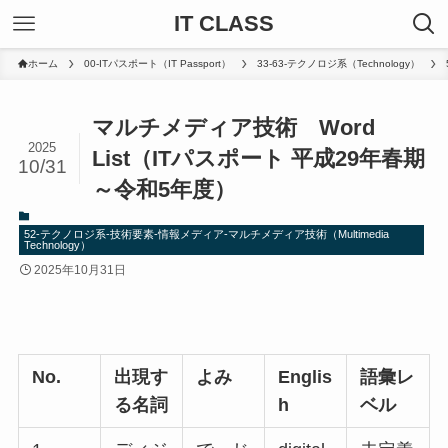
IT CLASS
ホーム
00-ITパスポート（IT Passport）
33-63-テクノロジ系（Technology）
マルチメディア技術 Word
2025
List（ITパスポート 平成29年春期
10/31
～令和5年度）
52-テクノロジ系-技術要素-情報メディア-マルチメディア技術（Multimedia
Technology）
2025年10月31日
No.
出現す
よみ
Englis
語彙レ
る名詞
h
ベル