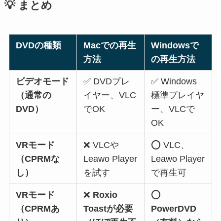
💡 まとめ
DVDの種類
Macでの再生
Windowsで
方法
の再生方法
ビデオモード
✅ DVDプレ
✅ Windows
（通常の
イヤー、VLC
標準プレイヤ
DVD）
でOK
ー、VLCで
OK
VRモード
❌ VLCや
⭕ VLC、
（CPRMな
Leawo Player
Leawo Player
し）
を試す
で再生可
VRモード
❌
Roxio
⭕
（CPRMあ
Toastが必要
PowerDVD