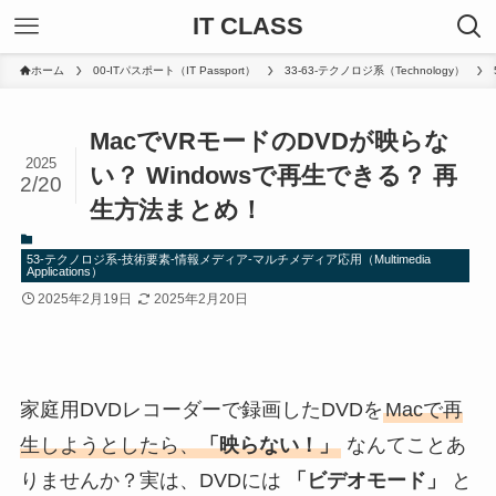
IT CLASS
ホーム
00-ITパスポート（IT Passport）
33-63-テクノロジ系（Technology）
MacでVRモードのDVDが映らな
2025
い？ Windowsで再生できる？ 再
2/20
生方法まとめ！
53-テクノロジ系-技術要素-情報メディア-マルチメディア応用（Multimedia
Applications）
2025年2月19日
2025年2月20日
家庭用DVDレコーダーで録画したDVDを
Macで再
生しようとしたら、
「映らない！」
なんてことあ
りませんか？実は、DVDには
「ビデオモード」
と