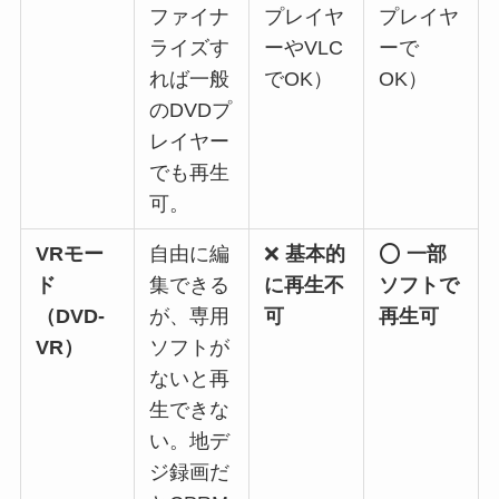
ファイナ
プレイヤ
プレイヤ
ライズす
ーやVLC
ーで
れば一般
でOK）
OK）
のDVDプ
レイヤー
でも再生
可。
VRモー
自由に編
❌
基本的
⭕
一部
ド
集できる
に再生不
ソフトで
（DVD-
が、専用
可
再生可
VR）
ソフトが
ないと再
生できな
い。地デ
ジ録画だ