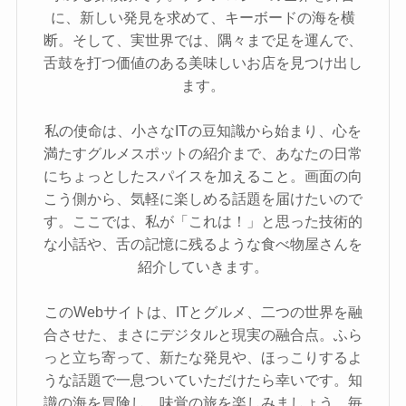
に、新しい発見を求めて、キーボードの海を横
断。そして、実世界では、隅々まで足を運んで、
舌鼓を打つ価値のある美味しいお店を見つけ出し
ます。
私の使命は、小さなITの豆知識から始まり、心を
満たすグルメスポットの紹介まで、あなたの日常
にちょっとしたスパイスを加えること。画面の向
こう側から、気軽に楽しめる話題を届けたいので
す。ここでは、私が「これは！」と思った技術的
な小話や、舌の記憶に残るような食べ物屋さんを
紹介していきます。
このWebサイトは、ITとグルメ、二つの世界を融
合させた、まさにデジタルと現実の融合点。ふら
っと立ち寄って、新たな発見や、ほっこりするよ
うな話題で一息ついていただけたら幸いです。知
識の海を冒険し、味覚の旅を楽しみましょう。毎