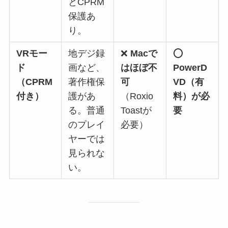
とCPRM
保護あ
り。
VRモー
地デジ録
❌
Macで
⭕
ド
画など、
はほぼ不
PowerD
（CPRM
著作権保
可
VD（有
付き）
護があ
（Roxio
料）が必
る。普通
Toastが
要
のプレイ
必要）
ヤーでは
見られな
い。