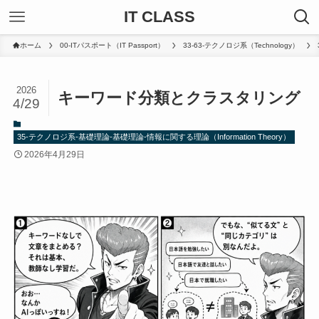
IT CLASS
ホーム
00-ITパスポート（IT Passport）
33-63-テクノロジ系（Technology）
2026
キーワード分類とクラスタリング
4/29
35-テクノロジ系-基礎理論-基礎理論-情報に関する理論（Information Theory）
2026年4月29日