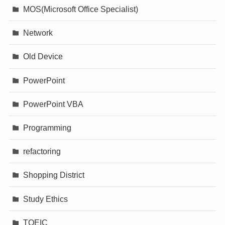
MOS(Microsoft Office Specialist)
Network
Old Device
PowerPoint
PowerPoint VBA
Programming
refactoring
Shopping District
Study Ethics
TOEIC