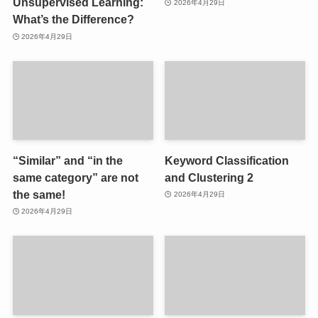
Unsupervised Learning:
2026年4月29日
What’s the Difference?
2026年4月29日
“Similar” and “in the
Keyword Classification
same category” are not
and Clustering 2
the same!
2026年4月29日
2026年4月29日