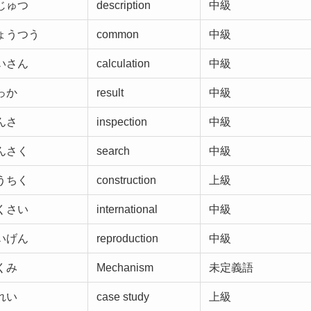
じゅつ
description
中級
ょうつう
common
中級
いさん
calculation
中級
っか
result
中級
んさ
inspection
中級
んさく
search
中級
うちく
construction
上級
くさい
international
中級
いげん
reproduction
中級
くみ
Mechanism
未定義語
れい
case study
上級