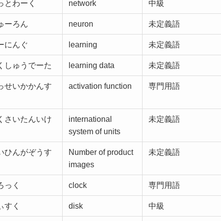
っとわーく
network
中級
ゅーろん
neuron
未定義語
ーにんぐ
learning
未定義語
くしゅうでーた
learning data
未定義語
っせいかかんす
activation function
専門用語
くさいたんいけ
international
未定義語
system of units
いひんがぞうす
Number of product
未定義語
images
ろっく
clock
専門用語
ぃすく
disk
中級