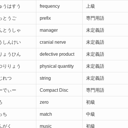
ゅうはすう
frequency
上級
っとうご
prefix
専門用語
んとうしゃ
manager
未定義語
うしんけい
cranial nerve
未定義語
りょうひん
defective product
未定義語
つりりょう
physical quantity
未定義語
じれつ
string
未定義語
ーでぃー
Compact Disc
専門用語
ろ
zero
初級
っち
match
中級
んがく
music
初級