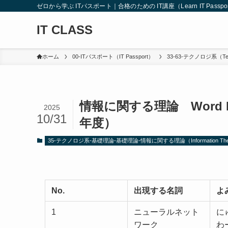
ゼロから学ぶ ITパスポート｜合格のための IT講座（Learn IT Passport from
IT CLASS
ホーム
00-ITパスポート（IT Passport）
33-63-テクノロジ系（Tec
情報に関する理論 Word L
2025
10/31
年度）
35-テクノロジ系-基礎理論-基礎理論-情報に関する理論（Information The
No.
出現する名詞
よ
1
ニューラルネット
に
ワーク
わ