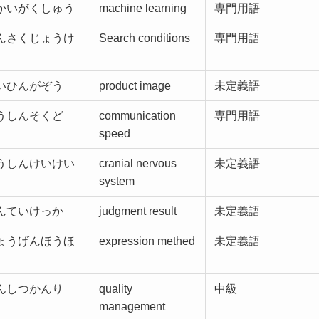
かいがくしゅう
machine learning
専門用語
んさくじょうけ
Search conditions
専門用語
いひんがぞう
product image
未定義語
うしんそくど
communication
専門用語
speed
うしんけいけい
cranial nervous
未定義語
system
んていけっか
judgment result
未定義語
ょうげんほうほ
expression methed
未定義語
んしつかんり
quality
中級
management