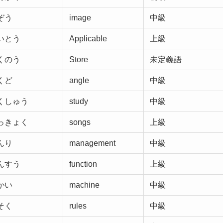
ぞう
image
中級
いとう
Applicable
上級
くのう
Store
未定義語
くど
angle
中級
くしゅう
study
中級
っきょく
songs
上級
んり
management
中級
んすう
function
上級
かい
machine
中級
そく
rules
中級