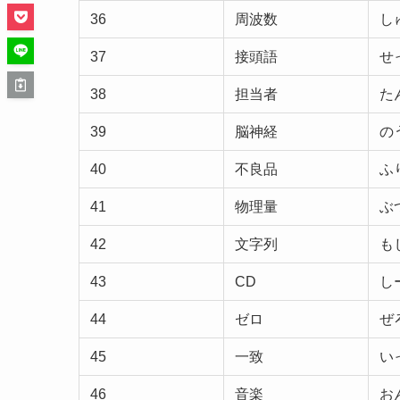
36
周波数
し
37
接頭語
せ
38
担当者
た
39
脳神経
の
40
不良品
ふ
41
物理量
ぶ
42
文字列
も
43
CD
し
44
ゼロ
ぜ
45
一致
い
46
音楽
お