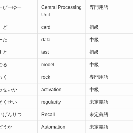
ーぴーゆー
Central Processing
専門用語
Unit
ーど
card
初級
ーた
data
中級
すと
test
初級
でる
model
中級
っく
rock
専門用語
っせいか
activation
中級
そくせい
regularity
未定義語
いげんりつ
Recall
未定義語
どうか
Automation
未定義語