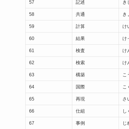
57
記述
き
58
共通
き
59
計算
け
60
結果
け
61
検査
け
62
検索
け
63
構築
こ
64
国際
こ
65
再現
さ
66
仕組
し
67
事例
じ