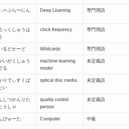
ぃーぷらーにん
Deep Learning
専門用語
ろっくしゅうは
clock frequency
専門用語
う
いるどかーど
Wildcards
専門用語
かいがくしゅう
machine learning
未定義語
でる
model
かりでぃすくば
optical disc media
未定義語
たい
んしつかんりた
quality control
未定義語
とうしゃ
person
んぴゅーた
Computer
中級