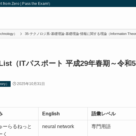
 Zero | Pass the Exam!）
hnology）
35-テクノロジ系-基礎理論-基礎理論-情報に関する理論（Information Theo
ist（ITパスポート 平成29年春期～令和5
2025年10月31日
ory）
み
English
語彙レベル
ゅーらるねっと
neural network
専門用語
ーく