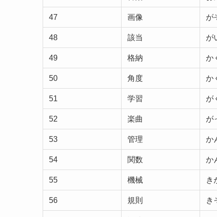
47
画像
が
48
該当
が
49
格納
か
50
角度
か
51
学習
が
52
楽曲
が
53
管理
か
54
関数
か
55
機械
き
56
規則
き