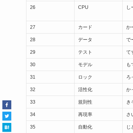
26
CPU
し
27
カード
か
28
データ
で
29
テスト
て
30
モデル
も
31
ロック
ろ
32
活性化
か
33
規則性
き
34
再現率
さ
35
自動化
じ