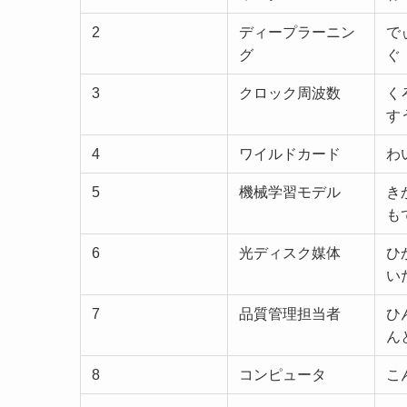
2
ディープラーニン
で
グ
ぐ
3
クロック周波数
く
す
4
ワイルドカード
わ
5
機械学習モデル
き
も
6
光ディスク媒体
ひ
い
7
品質管理担当者
ひ
ん
8
コンピュータ
こ