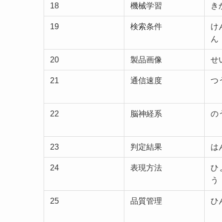
18
機械学習
き
19
検索条件
け
ん
20
製品画像
せ
21
通信速度
つ
22
脳神経系
の
23
判定結果
は
24
表現方法
ひ
う
25
品質管理
ひ