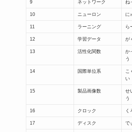
9
ネットワーク
ね
10
ニューロン
に
11
ラーニング
ら
12
学習データ
が
13
活性化関数
か
う
14
国際単位系
こ
い
15
製品画像数
せ
う
16
クロック
く
17
ディスク
で