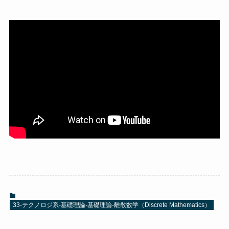
33-テクノロジ系-基礎理論-基礎理論-離散数学（Discrete Mathematics）