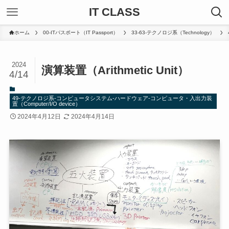
IT CLASS
ホーム
00-ITパスポート（IT Passport）
33-63-テクノロジ系（Technology）
2024
演算装置（Arithmetic Unit）
4/14
49-テクノロジ系-コンピュータシステム-ハードウェア-コンピュータ・入出力装
置（Computer/I/O device）
2024年4月12日
2024年4月14日