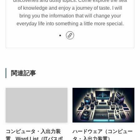
discoveries and dusty topics. Come explore the sea
of knowledge and enjoy a journey of taste. I will
bring you the information that will change your
everyday life into something a little more special.
関連記事
コンピュータ・入出力装
ハードウェア（コンピュー
置 Word List（ITパスポ
タ・入出力装置）