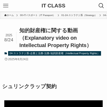
IT CLASS
ホーム
00-ITパスポート（IT Passport）
01-24-ストラテジ系（Strategy）
04
知的財産権に関する動画
2025
（Explanatory video on
8/24
Intellectual Property Rights）
04-ストラテジ系-企業と法務-法務-知的財産権（Intellectual Property Rights）
2025年8月24日
シュリンクラップ契約