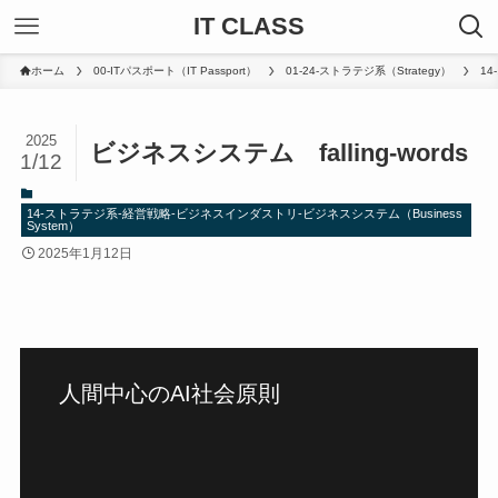
IT CLASS
ホーム
00-ITパスポート（IT Passport）
01-24-ストラテジ系（Strategy）
14
2025
ビジネスシステム falling-words
1/12
14-ストラテジ系-経営戦略-ビジネスインダストリ-ビジネスシステム（Business
System）
2025年1月12日
教師なし学習