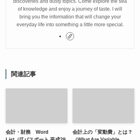
discoveries and dusty topics. Come explore the sea
of knowledge and enjoy a journey of taste. I will
bring you the information that will change your
everyday life into something a little more special.
関連記事
会計・財務 Word
会計上の「変動費」とは？
List（ITパスポート 平成29
（What Are Variable