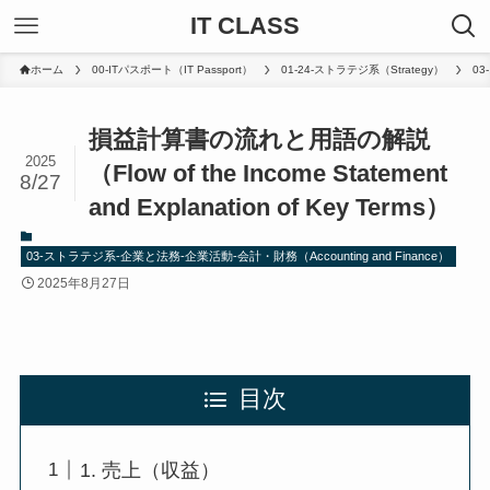
IT CLASS
ホーム
00-ITパスポート（IT Passport）
01-24-ストラテジ系（Strategy）
03
損益計算書の流れと用語の解説
2025
（Flow of the Income Statement
8/27
and Explanation of Key Terms）
03-ストラテジ系-企業と法務-企業活動-会計・財務（Accounting and Finance）
2025年8月27日
目次
1. 売上（収益）