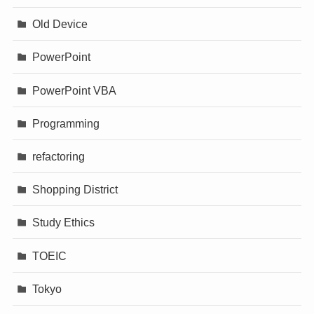
Old Device
PowerPoint
PowerPoint VBA
Programming
refactoring
Shopping District
Study Ethics
TOEIC
Tokyo