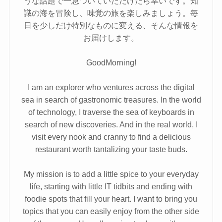
うな話題で一息ついていただけたら幸いです。知
識の海を冒険し、味覚の旅を楽しみましょう。毎
日を少しだけ特別なものに変える、そんな情報を
お届けします。
GoodMorning!
I am an explorer who ventures across the digital
sea in search of gastronomic treasures. In the world
of technology, I traverse the sea of keyboards in
search of new discoveries. And in the real world, I
visit every nook and cranny to find a delicious
restaurant worth tantalizing your taste buds.
My mission is to add a little spice to your everyday
life, starting with little IT tidbits and ending with
foodie spots that fill your heart. I want to bring you
topics that you can easily enjoy from the other side