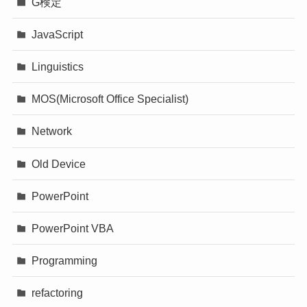
G検定
JavaScript
Linguistics
MOS(Microsoft Office Specialist)
Network
Old Device
PowerPoint
PowerPoint VBA
Programming
refactoring