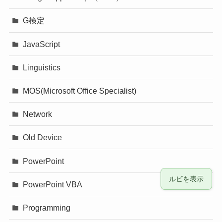
G検定
JavaScript
Linguistics
MOS(Microsoft Office Specialist)
Network
Old Device
PowerPoint
ルビを表示
PowerPoint VBA
Programming