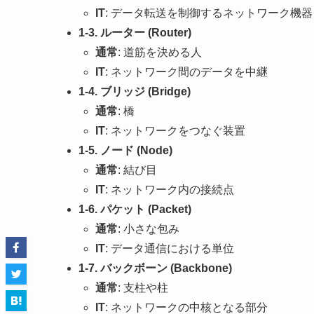
IT
: データ転送を制御するネットワーク機器
1-3. ルーター (Router)
通常
: 道筋を決める人
IT
: ネットワーク間のデータを中継
1-4. ブリッジ (Bridge)
通常
: 橋
IT
: ネットワークをつなぐ装置
1-5. ノード (Node)
通常
: 結び目
IT
: ネットワーク内の接続点
1-6. パケット (Packet)
通常
: 小さな包み
IT
: データ通信における単位
1-7. バックボーン (Backbone)
通常
: 支柱や柱
IT
: ネットワークの中核となる部分