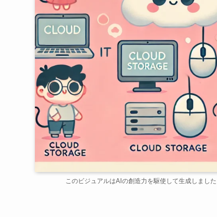
このビジュアルはAIの創造力を駆使して生成しました。（This visual wa